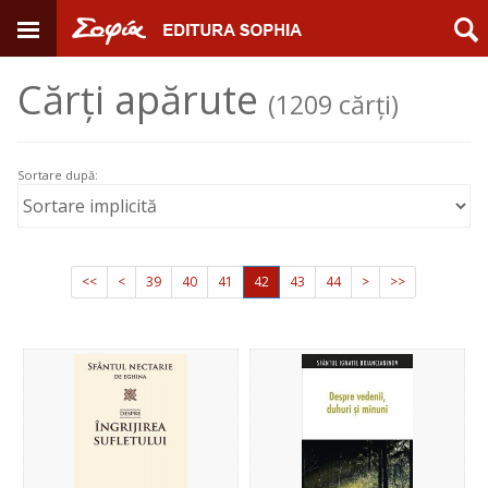
Cărți apărute
(1209 cărți)
Sortare după:
<<
<
39
40
41
42
43
44
>
>>