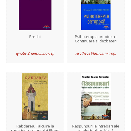
Predici
Psihoterapia ortodoxa -
Continuare si dezbateri
Ignatie Briancianinov, sf.
Ierotheos Vlachos, mitrop.
Rabdarea. Talcuire la
Raspunsuri la intrebari ale
rugaciunea sfantului Efrem
intelectualilor. Vol. 1