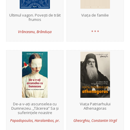
Ultimul vagon. Povești de trăit
Viața de familie
frumos
Vrânceanu, Brândușa
* * *
De‑a v‑ați ascunselea cu
Viața Patriarhului
Dumnezeu. „Tăcerea” Sa și
Athenagoras
suferințele noastre
Papadopoulos, Haralambos, pr.
Gheorghiu, Constantin Virgil