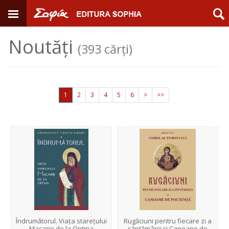
Noutăți
(393 cărți)
1
2
3
4
5
6
>
>>
Îndrumătorul. Viața starețului
Rugăciuni pentru fiecare zi a
Macarie de la Optina
săptămânii şi Canoane de