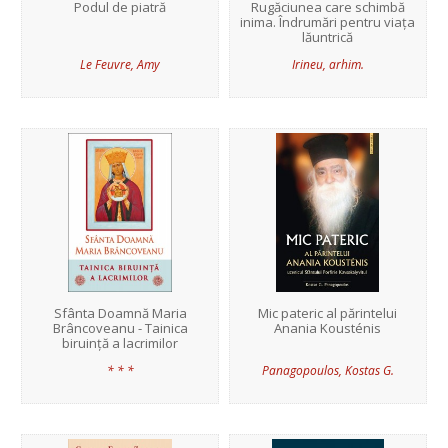
Podul de piatră
Rugăciunea care schimbă
inima. Îndrumări pentru viața
lăuntrică
Le Feuvre, Amy
Irineu, arhim.
Sfânta Doamnă Maria
Mic pateric al părintelui
Brâncoveanu - Tainica
Anania Kousténis
biruință a lacrimilor
* * *
Panagopoulos, Kostas G.