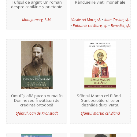
Tufișul de argint. Un roman
Rânduielile vieții monahale
despre copilărie și prietenie
•
Montgomery, L.M.
Vasile cel Mare, sf.
Ioan Casian, sf.
•
•
Pahomie cel Mare, sf.
Benedict, sf.
Omul își află pacea numai în
Sfântul Martin cel Blând –
Dumnezeu. Învățături de
Sunt ocrotitorul celor
credință ortodoxă
deznădăjduiți. Viața,
minunile,...
Sfântul Ioan de Kronstadt
Sfântul Martin cel Blând