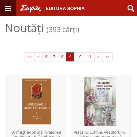
Noutăți
(393 cărți)
<<
<
6
7
8
9
10
11
>
>>
Armaghedonul și nimicirea
Viața lui Eutihie, vestitorul lui
antihristului. Cateheze la
Hristos. Întotdeauna să