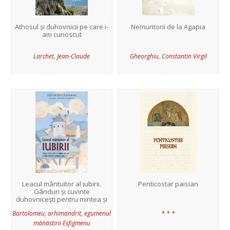
Athosul și duhovnicii pe care i-
Nemuritorii de la Agapia
am cunoscut
Larchet, Jean-Claude
Gheorghiu, Constantin Virgil
Leacul mântuitor al iubirii.
Penticostar paisian
Gânduri și cuvinte
duhovnicești pentru mintea și
inima omului
Bartolomeu, arhimandrit, egumenul
* * *
mănăstirii Esfigmenu