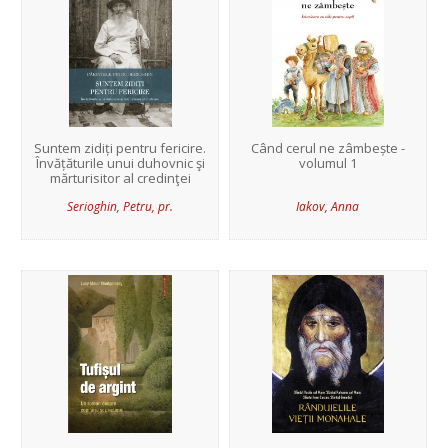
Suntem zidiți pentru fericire.
Când cerul ne zâmbește -
Învățăturile unui du­hovnic şi
volumul 1
mărturisitor al credinţei
Serioghin, Petru, pr.
Iakov, Anna