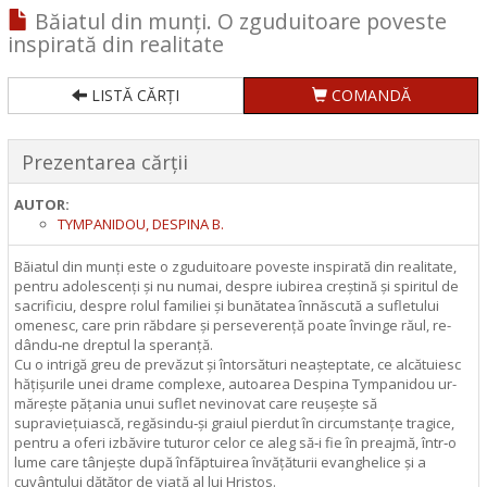
Băiatul din munți. O zguduitoare poveste
inspirată din realitate
LISTĂ CĂRȚI
COMANDĂ
Prezentarea cărții
AUTOR:
TYMPANIDOU, DESPINA B.
Băiatul din munți este o zguduitoare poveste inspirată din realitate,
pentru adolescenți și nu numai, despre iubirea creștină și spiritul de
sacrificiu, despre rolul familiei și bunătatea înnăs­cută a sufletului
omenesc, care prin răb­da­re și perse­verență poate învinge răul, re­
dân­du‑ne dreptul la speranță.
Cu o intrigă greu de prevăzut și întorsături neașteptate, ce alcătuiesc
hățișurile unei drame complexe, autoarea Despina Tympanidou ur­
mă­­rește pățania unui suflet nevinovat care reu­șește să
supraviețuiască, regăsindu‑și graiul pier­dut în circumstanțe tragice,
pentru a oferi izbăvire tuturor celor ce aleg să‑i fie în preajmă, într‑o
lume care tânjește după înfăptuirea învă­țăturii evanghelice și a
cuvântului dătător de viață al lui Hristos.