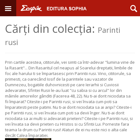
Cărți din colecția:
Parinti
rusi
Prin cartile acestea, cititorule, vei simti ca într-adevar "lumina vine de
la Rasarit"... Din Rasaritul cel neapus al Soarelui dreptatii, limbile de
foc ale harului ti se împartasesc prin Parintii rusi. Vino, cititorule, sa
primesti, ca oarecând Iosif de la parintele sau vazator de
Dumnezeu, bogatiile duhovnicesti pe care Ierarhii si Cuviosii
adevaratei, Sfintei Rusii le-au luat "cu sabia si cu arcul" lor din
mâinile amoreilor gânditi (Facerea 48, 22). Nu ti-ai dorit niciodata sa
fii împarat? Citeste-i pe Parintii rusi, si vei învata cum poti sa
împaratesti peste patimi. Nu ti-ai dorit niciodata sa ai aripi? Citeste-i
pe Parintii rusi, si vei învata cum poti sa devii înger. Nu ti-ai dorit
niciodata sa ai multi si adevarati prieteni? Citeste-i pe Parintii rusi, si
vei învata sa devii prieten cu Hristos si cu Sfintii Lui. Porneste fara
teama la drum cu Parintii rusi! Alaturi de ei nu este nici o alta cale
decât Calea Împaratiei.