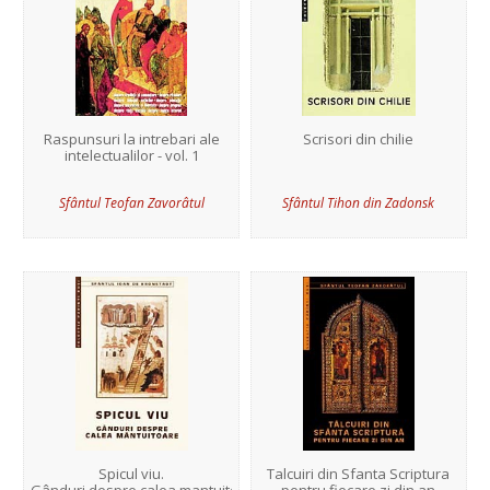
Raspunsuri la intrebari ale
Scrisori din chilie
intelectualilor - vol. 1
Sfântul Teofan Zavorâtul
Sfântul Tihon din Zadonsk
Spicul viu.
Talcuiri din Sfanta Scriptura