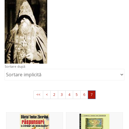
Sortare după:
<<
<
2
3
4
5
6
7