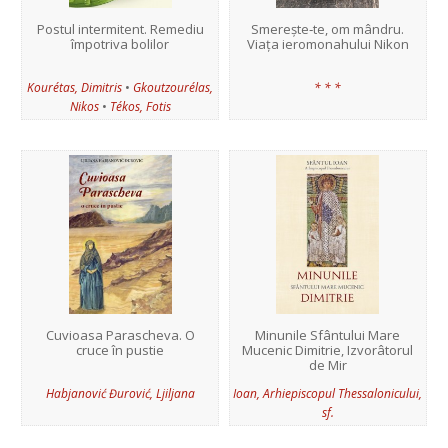
Postul intermitent. Remediu
Smerește‑te, om mândru.
împotriva bolilor
Viața ieromonahului Nikon
•
Kourétas, Dimitris
Gkoutzourélas,
* * *
•
Nikos
Tékos, Fotis
Cuvioasa Parascheva. O
Minunile Sfântului Mare
cruce în pustie
Mucenic Dimitrie, Izvorâtorul
de Mir
Habjanović Đurović, Ljiljana
Ioan, Arhiepiscopul Thessalonicului,
sf.