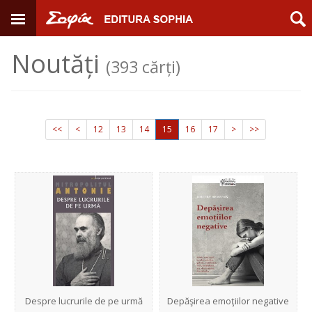
Noutăți
(393 cărți)
<<
<
12
13
14
15
16
17
>
>>
Despre lucrurile de pe urmă
Depăşirea emoţiilor negative