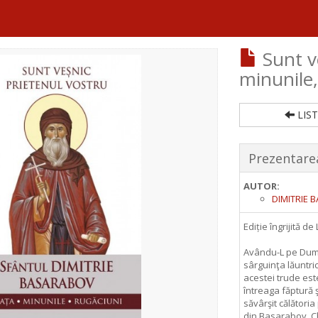
Sunt ve
minunile,
LIST
Prezentarea
AUTOR:
DIMITRIE 
Ediție îngrijită de
Avându-L pe Dumn
sârguinţa lăuntr
acestei trude est
întreaga făptură ş
săvârşit călători
din Basarabov. Chi