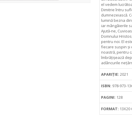
el vedem lucrăto
Dimitrie întru suf
dumnezeiască. Cer
lumină bezna dintr
iar mângâierile s
Ajută-ne, Cuvioa
Domnului Hristos, 
pentru noi. El est
fiecare suspin și 
noastră, pentru c
îmbrățișează depli
adâncurile nețăr
APARIȚIE:
2021
ISBN:
978-973-13
PAGINI:
128
FORMAT:
13X20