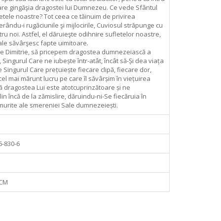
are gingăşia dragostei lui Dumnezeu. Ce vede Sfântul
letele noastre? Tot ceea ce tăinuim de privirea
ându-i rugăciunile şi mijlocirile, Cuviosul străpunge cu
u noi. Astfel, el dăruieşte odihnire sufletelor noastre,
ale săvârşesc fapte uimitoare.
se Dimitrie, să pricepem dragostea dumnezeiască a
Singurul Care ne iubește într-atât, încât să-Și dea viața
e Singurul Care prețuiește fiecare clipă, fiecare dor,
cel mai mărunt lucru pe care îl săvârșim în viețuirea
ă dragostea Lui este atotcuprinzătoare și ne
n încă de la zămislire, dăruindu-ni-Se fiecăruia în
murite ale smereniei Sale dumnezeiești.
6-830-6
 CM