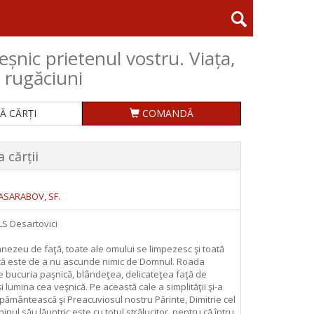
șnic prietenul vostru. Viața,
 rugăciuni
Ă CĂRȚI
COMANDĂ
 cărții
BASARABOV, SF.
 LS Desartovici
ezeu de faţă, toate ale omului se limpezesc şi toată
ică este de a nu ascunde nimic de Domnul. Roada
e bucuria paşnică, blândeţea, delicateţea faţă de
i lumina cea veşnică. Pe această cale a simplităţii şi-a
a pământească şi Preacuviosul nostru Părinte, Dimitrie cel
pul său lăuntric este cu totul strălucitor, pentru că întru