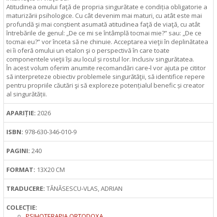
Atitudinea omului faţă de propria singurătate e condiția obligatorie a
maturizării psihologice. Cu cât devenim mai maturi, cu atât este mai
profundă şi mai conştient asumată atitudinea faţă de viaţă, cu atât
întrebările de genul: „De ce mi se întâmplă tocmai mie?” sau: „De ce
tocmai eu?” vor înceta să ne chinuie. Acceptarea vieţii în deplinătatea
ei îi oferă omului un etalon şi o perspectivă în care toate
componentele vieţii își au locul și rostul lor. Inclusiv singurătatea.
În acest volum oferim anumite recomandări care‑l vor ajuta pe cititor
să interpreteze obiectiv problemele singurătăţii, să identifice repere
pentru propriile căutări şi să exploreze potențialul benefic și creator
al singurătății.
APARIȚIE:
2026
ISBN:
978‑630-346-010-9
PAGINI:
240
FORMAT:
13X20 CM
TRADUCERE:
TĂNĂSESCU‑VLAS, ADRIAN
COLECȚIE:
PSIHOTERAPIA ORTODOXA