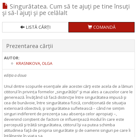
Singurătatea. Cum să te ajuţi pe tine însuţi
şi să-l ajuţi şi pe celălalt
LISTĂ CĂRȚI
COMANDĂ
Prezentarea cărții
AUTOR:
KRASNIKOVA, OLGA
ediția a doua
Unul dintre scopurile esenţiale ale acestei cărţi este acela de a lămuri
cititorul în privința formelor „singurătății” şi mai ales a cauzelor care le
generează. Învăţând să facă distincţie între singurătatea impusă şi
cea de bunăvoie, între singurătatea fizică, condiționată de situaţia
exterioară obiectivă, şi singurătatea sufletească – când ne simțim
singuri indiferent de prezenţa sau absenţa celor apropiaţi –,
devenind conștient de factorii ce influenţează modul în care este
percepută şi trăită singurătatea, cititorul îşi va putea schimba
atitudinea faţă de propria singurătate şi de oamenii singuri pe care îi
întâlneşte în viaţa sa.