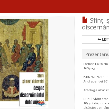
Sfinţi 
discernă
LIST
Prezentarea
Format 13x20 cm
160 pagini
ISBN 978-973-136
Anul aparitiei 201
Antologie alcătu
Duhul Sfânt este C
10), şi îl dă prin 
alcătuiesc o neîm