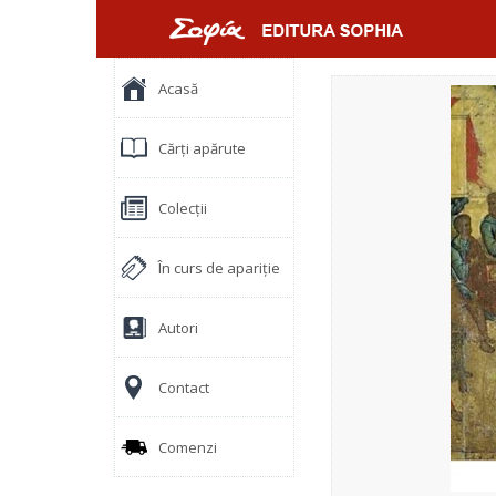
Acasă
Cărți apărute
Colecții
În curs de apariție
Autori
Contact
Comenzi