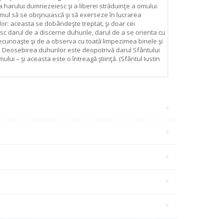
 a harului dumnezeiesc şi a liberei străduinţe a omului.
mul să se obişnuiască şi să exerseze în lucrarea
lor: aceasta se dobândeşte treptat, şi doar cei
sc darul de a discerne duhurile, darul de a se orienta cu
recunoaşte şi de a observa cu toată limpezimea binele şi
r. Deosebirea duhurilor este deopotrivă darul Sfântului
ului – şi aceasta este o întreagă ştiinţă. (Sfântul Iustin