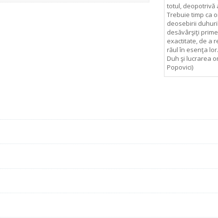
totul, deopotrivă
Trebuie timp ca o
deosebirii duhuri
desăvârşiţi prime
exactitate, de a 
răul în esenţa lo
Duh şi lucrarea om
Popovici)