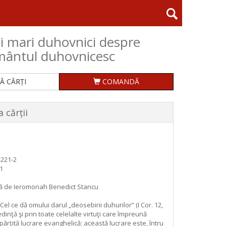
şi mari duhovnici despre
mântul duhovnicesc
Ă CĂRȚI
COMANDĂ
 cărții
-221-2
1
ită de Ieromonah Benedict Stancu
el ce dă omului darul „deosebirii duhurilor” (I Cor. 12,
credinţă şi prin toate celelalte virtuţi care împreună
părţită lucrare evanghelică; această lucrare este, întru