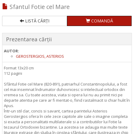
Sfantul Fotie cel Mare
LISTĂ CĂRȚI
COMANDĂ
Prezentarea cărții
AUTOR:
GEROSTERGIOS, ASTERIOS
Format 13x20 cm
112 pagini
Sfântul Fotie cel Mare (820-891), patriarhul Constantinopolului, a fost
cel mai insemnat îndrumator duhovnicesc si intelectual ortodox din
vremea sa. Cu toate acestea, viata si opera lui nu au primit nici pe
departe atentia pe care ar fi meritat-o, fiind rastalmacit si chiar hulit în
Apus.
Într-un stil clar, concis si savant, cartea parintelui Asterios
Gerostergios ofera în cele zece capitole ale sale o imagine completa
si exacta a personalitatii multilaterale si a contributiilor lui Fotie la
tezaurul Ortodoxiei bizantine. La acestea se adauga mai multe texte
liturgice extrase din slujba în cinstea sfântului, care ilustreaza in chip