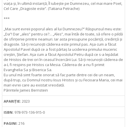
viața și, în ultimă instanță, Îl iubește pe Dumnezeu, cel mai mare Poet,
Cel Care „Dragoste este”. (Tatiana Petrache)
***
„Mai sunt evreii poporul ales al lui Dumnezeu?” Răspunsul meu este:
„Da”! Dar „ales” pentru ce?... „Ales”, mai întâi de toate, să ofere o pildă
de sfințenie printre neamuri. Iar asta presupune pocăință, credință și
dragoste. Să-ți recunoști căderea este primul pas. Așa cum a făcut
Apostolul Pavel după ce a fost părtaș la uci­de­rea primului mucenic
creștin, Ștefan. Așa cum a făcut Apostolul Petru după ce s-a lepădat
de Hristos de trei ori în ceasul încercării Lui. Să-ți recunoști căderea de
a-L fi respins pe Hristos ca Mesia. Căderea de a nu fi primit
Evanghelia Sa și Biserica Sa.
Eu unul mă simt foarte onorat să fac parte dintre cei de un neam,
după trup, cu Domnul nostru Iisus Hristos și cu Fecioara Maria, cei mai
mari evrei care au existat vreodată.
Părintele James Bernstein
APARIȚIE:
2023
ISBN:
978-973-136-915-0
PAGINI:
216