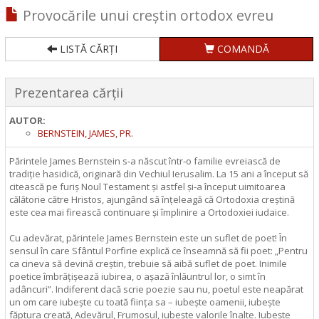
Provocările unui creștin ortodox evreu
LISTĂ CĂRȚI
COMANDĂ
Prezentarea cărții
AUTOR:
BERNSTEIN, JAMES, PR.
Părintele James Bernstein s‑a născut într‑o familie evreiască de
tradiție hasidică, originară din Vechiul Ierusalim. La 15 ani a început să
citească pe furiș Noul Testament și astfel și‑a început uimitoarea
călătorie către Hristos, ajungând să înțeleagă că Ortodoxia creștină
este cea mai firească continuare și împlinire a Ortodoxiei iudaice.
Cu adevărat, părintele James Bernstein este un suflet de poet! În
sensul în care Sfântul Porfirie explică ce înseamnă să fii poet: „Pentru
ca cineva să devină creștin, trebuie să aibă suflet de poet. Inimile
poetice îmbrățișează iubirea, o așază înlăuntrul lor, o simt în
adâncuri”. Indiferent dacă scrie poezie sau nu, poetul este neapărat
un om care iubește cu toată ființa sa – iubește oamenii, iubește
făptura creată, Adevărul, Frumosul, iubește valorile înalte. Iubește