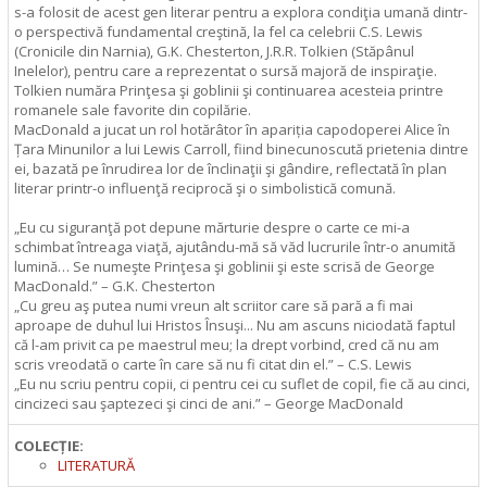
s-a folosit de acest gen literar pentru a explora condiţia umană dintr-
o perspectivă fundamental creştină, la fel ca celebrii C.S. Lewis
(Cronicile din Narnia), G.K. Chesterton, J.R.R. Tolkien (Stăpânul
Inelelor), pentru care a reprezentat o sursă majoră de inspiraţie.
Tolkien număra Prinţesa şi goblinii şi continuarea acesteia printre
romanele sale favorite din copilărie.
MacDonald a jucat un rol hotărâtor în apariția capodoperei Alice în
Țara Minunilor a lui Lewis Carroll, fiind binecunoscută prietenia dintre
ei, bazată pe înrudirea lor de înclinaţii şi gândire, reflectată în plan
literar printr-o influenţă reciprocă şi o simbolistică comună.
„Eu cu siguranţă pot depune mărturie despre o carte ce mi-a
schimbat întreaga viaţă, ajutându-mă să văd lucrurile într-o anumită
lumină… Se numeşte Prinţesa şi goblinii şi este scrisă de George
MacDonald.” – G.K. Chesterton
„Cu greu aş putea numi vreun alt scriitor care să pară a fi mai
aproape de duhul lui Hristos Însuşi... Nu am ascuns niciodată faptul
că l-am privit ca pe maestrul meu; la drept vorbind, cred că nu am
scris vreodată o carte în care să nu fi citat din el.” – C.S. Lewis
„Eu nu scriu pentru copii, ci pentru cei cu suflet de copil, fie că au cinci,
cincizeci sau şaptezeci şi cinci de ani.” – George MacDonald
COLECȚIE:
LITERATURĂ