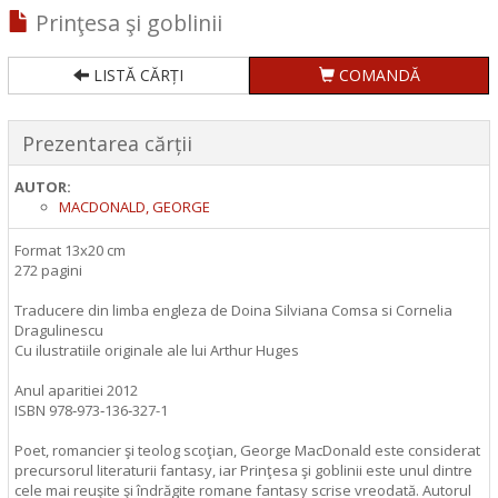
Prinţesa şi goblinii
LISTĂ CĂRȚI
COMANDĂ
Prezentarea cărții
AUTOR:
MACDONALD, GEORGE
Format 13x20 cm
272 pagini
Traducere din limba engleza de Doina Silviana Comsa si Cornelia
Dragulinescu
Cu ilustratiile originale ale lui Arthur Huges
Anul aparitiei 2012
ISBN 978‑973‑136‑327-1
Poet, romancier şi teolog scoţian, George MacDonald este considerat
precursorul literaturii fantasy, iar Prinţesa şi goblinii este unul dintre
cele mai reuşite şi îndrăgite romane fantasy scrise vreodată. Autorul