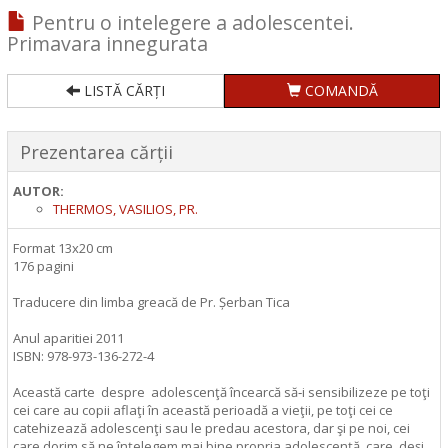
Pentru o intelegere a adolescentei.
Primavara innegurata
LISTĂ CĂRȚI
COMANDĂ
Prezentarea cărții
AUTOR:
THERMOS, VASILIOS, PR.
Format 13x20 cm
176 pagini
Traducere din limba greacă de Pr. Șerban Tica
Anul aparitiei 2011
ISBN: 978-973-136-272-4
Această carte despre adolescenţă încearcă să‑i sensibilizeze pe toţi
cei care au copii aflaţi în această perioadă a vieţii, pe toţi cei ce
catehizează adolescenţi sau le predau acestora, dar şi pe noi, cei
care dorim să ne înţelegem mai bine propria adolescenţă, care, deși