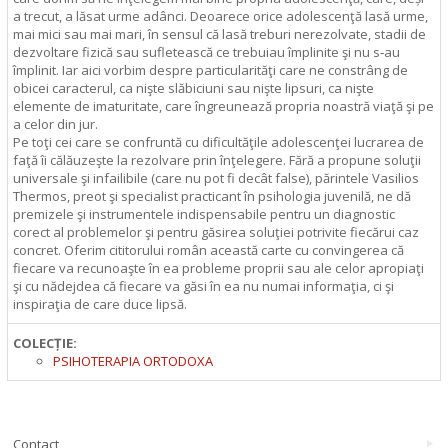
a trecut, a lăsat urme adânci. Deoarece orice adolescenţă lasă urme,
mai mici sau mai mari, în sensul că lasă treburi nerezolvate, stadii de
dezvoltare fizică sau sufletească ce trebuiau împlinite şi nu s‑au
împlinit. Iar aici vorbim despre particularităţi care ne constrâng de
obicei caracterul, ca nişte slăbiciuni sau nişte lipsuri, ca nişte
elemente de imaturitate, care îngreunează propria noastră viaţă şi pe
a celor din jur.
Pe toţi cei care se confruntă cu dificultăţile adolescenţei lucrarea de
faţă îi călăuzeşte la rezolvare prin înţelegere. Fără a propune soluţii
universale şi infailibile (care nu pot fi decât false), părintele Vasilios
Thermos, preot şi specialist practicant în psihologia juvenilă, ne dă
premizele şi instrumentele indispensabile pentru un diagnostic
corect al problemelor şi pentru găsirea soluţiei potrivite fiecărui caz
concret. Oferim cititorului român această carte cu convingerea că
fiecare va recunoaşte în ea probleme proprii sau ale celor apropiaţi
şi cu nădejdea că fiecare va găsi în ea nu numai informaţia, ci şi
inspiraţia de care duce lipsă.
COLECȚIE:
PSIHOTERAPIA ORTODOXA
Contact