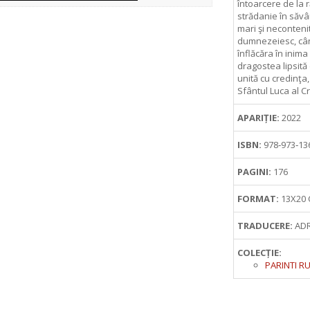
întoarcere de la r
strădanie în săvâ
mari şi neconteni
dumnezeiesc, când
înflăcăra în inim
dragostea lipsită
unită cu credinţa
Sfântul Luca al C
APARIȚIE:
2022
ISBN:
978‑973‑13
PAGINI:
176
FORMAT:
13X20
TRADUCERE:
ADR
COLECȚIE:
PARINTI RU