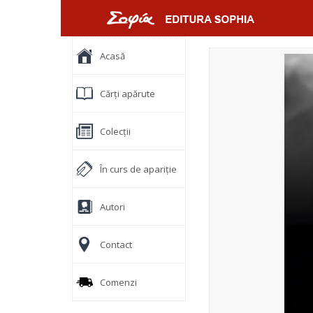
Acasă
Cărți apărute
Colecții
În curs de apariție
Autori
Contact
Comenzi