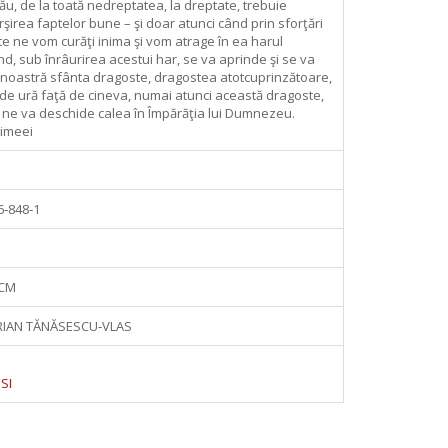
ău, de la toată nedreptatea, la dreptate, trebuie
rşirea faptelor bune – şi doar atunci când prin sforţări
te ne vom curăţi inima şi vom atrage în ea harul
, sub înrâurirea acestui har, se va aprinde şi se va
a noastră sfânta dragoste, dragostea atotcuprinzătoare,
 de ură faţă de cineva, numai atunci această dragoste,
, ne va deschide calea în Împărăţia lui Dumnezeu.
rimeei
6‑848‑1
 CM
IAN TĂNĂSESCU‑VLAS
SI