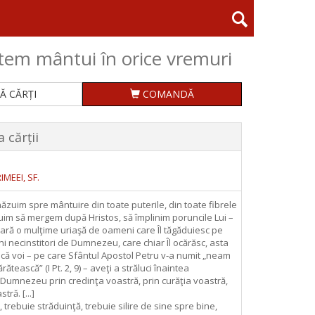
em mântui în orice vremuri
Ă CĂRȚI
COMANDĂ
 cărții
IMEEI, SF.
ăzuim spre mântuire din toate puterile, din toate fibrele
zuim să mergem după Hristos, să împlinim poruncile Lui –
oară o mulţime uriaşă de oameni care Îl tăgăduiesc pe
i necinstitori de Dumnezeu, care chiar Îl ocărăsc, asta
ă voi – pe care Sfântul Apostol Petru v‑a numit „neam
ătească” (I Pt. 2, 9) – aveţi a străluci înaintea
e Dumnezeu prin credinţa voastră, prin curăţia voastră,
tră. [...]
trebuie străduinţă, trebuie silire de sine spre bine,