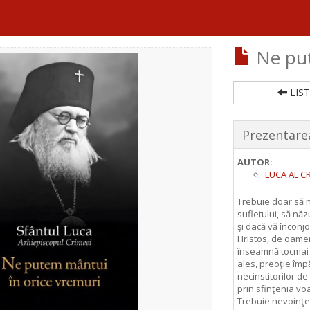
Ne put
LIST
Prezentarea
AUTOR:
LUCA AL CR
Trebuie doar să n
sufletului, să nă
şi dacă vă înconj
Hristos, de oamen
înseamnă tocmai c
ales, preoţie împăr
necinstitorilor d
prin sfinţenia voas
Trebuie nevoinţe, 