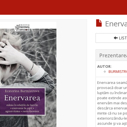
Enerva
LIST
Prezentarea
AUTOR:
BURMISTRO
Enervarea seamănă
provoacă doar un 
luptăm cu înclina
poate extinde asu
enervăm mai des,
descărca enervar
minte că nu se po
exteriorizându-l
ascunde şi va aşt