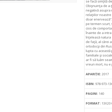
se facă simţită d
Obişnuinţa de a-ţ
negativă asupra re
relaţiilor noastre
doar enervează”. P
pe termen scurt, s
cios de comporta
Înainte de a intr
înţeleasă natura 
de faţă, al cărei 
ortodocşi din Rusi
lupta cu această p
familiale şi soci
ar fi să luăm seam
vreun mort, nu e 
APARIȚIE:
2017
ISBN:
978‑973‑13
PAGINI:
140
FORMAT:
13X20