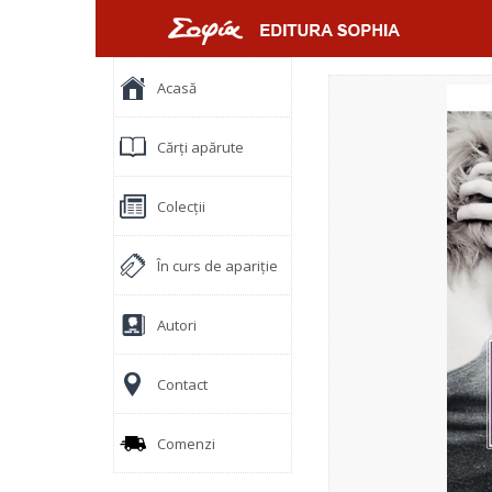
Acasă
Cărți apărute
Colecții
În curs de apariție
Autori
Contact
Comenzi