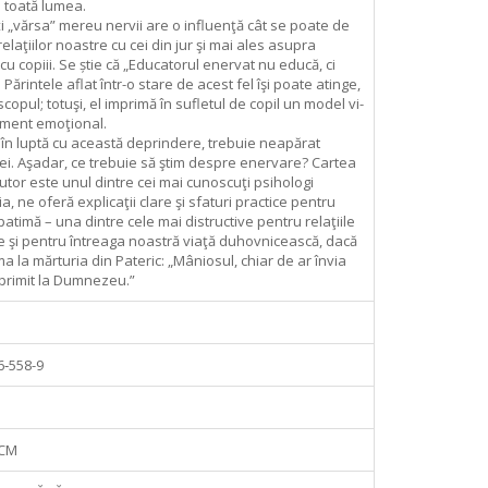
e toată lumea.
i „vărsa” mereu nervii are o influen­ţă cât se poate de
laţiilor noastre cu cei din jur şi mai ales asupra
 cu copiii. Se știe că „Educatorul enervat nu educă, ci
ărintele aflat într-o stare de acest fel îşi poate atinge,
copul; to­tuşi, el imprimă în sufletul de copil un model ­vi­
ment emoţional.
a în luptă cu această deprindere, ­trebuie neapărat
ei. Aşadar, ce trebuie să ştim de­spre enervare? Cartea
autor este unul dintre cei mai cunoscuţi psihologi
a, ne oferă explicaţii clare şi sfaturi practice pentru
atimă – una dintre cele mai distructive pentru relaţiile
ale şi pentru întreaga noastră viaţă duhovnicească, dacă
a la mărturia din Pateric: „Mâniosul, chiar de ar învia
primit la Dumnezeu.”
6‑558-9
 CM