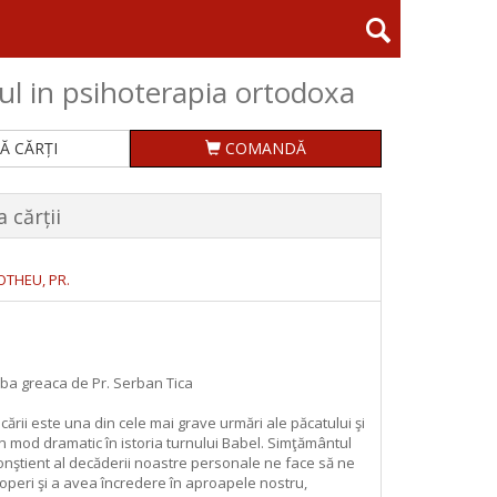
ul in psihoterapia ortodoxa
Ă CĂRȚI
COMANDĂ
 cărții
OTHEU, PR.
ba greaca de Pr. Serban Tica
rii este una din cele mai grave urmări ale păcatului şi
n mod dramatic în istoria turnului Babel. Simţământul
onştient al decăderii noastre personale ne face să ne
peri şi a avea încredere în aproapele nostru,