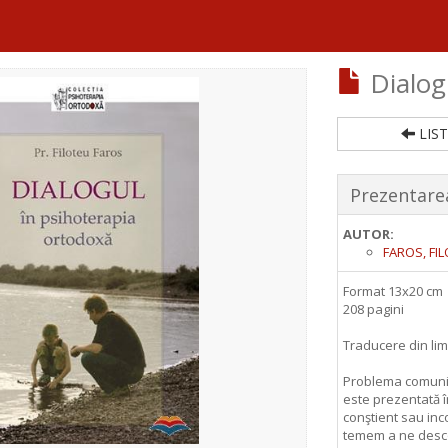
Dialog
LIST
Prezentarea
AUTOR:
FAROS, FIL
Format 13x20 cm
208 pagini
Traducere din lim
Problema comunică
este prezentată î
conştient sau inc
temem a ne desco