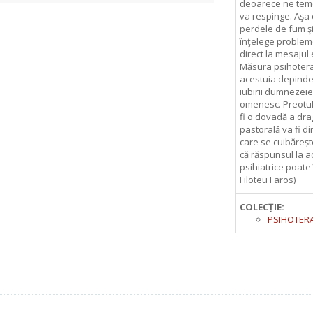
deoarece ne teme
va respinge. Aşa 
perdele de fum şi
înţelege problem
direct la mesajul 
Măsura psihotera
acestuia depinde
iubirii dumnezeie
omenesc. Preotul 
fi o dovadă a drag
pastorală va fi di
care se cuibărește
că răspunsul la a
psihiatrice poate 
Filoteu Faros)
COLECȚIE:
PSIHOTER