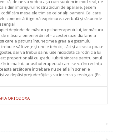
m că, de ne va vedea aşa cum suntem în mod real, ne
că zidim împrejurul nostru ziduri de apărare, ţesem
 codificăm mesajele trimise celorlalţi oameni. Cel care
ele comunicării ignoră exprimarea verbală şi răspunde
esenţial.
piei depinde de măsura psihoterapeutului, iar măsura
 de măsura omeniei din el – acestei raze diafane a
ști care a pătruns întunecimea grea a egoismului
trebuie să învețe și unele tehnici, căci și aceasta poate
ostei, dar va trebui să nu uite niciodată că rodnicia lui
rect proporțională cu gradul iubirii sincere pentru omul
 în inima lui. Iar psihoterapeutul care se va încredința
ceastă arzătoare întrebare nu se află în scrierile
își va depăși prejudecățile și va încerca și teologia. (Pr.
APIA ORTODOXA