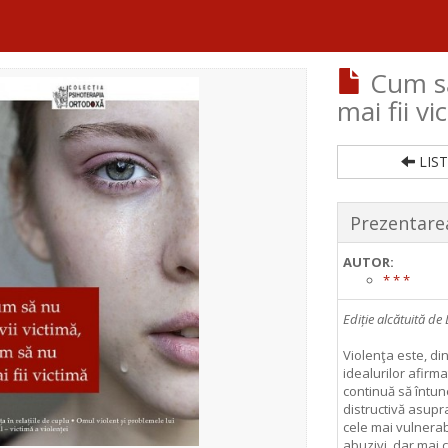
Cum să
mai fii vi
LIST
Prezentarea
AUTOR:
* * *
Ediție alcătuită d
Violenţa este, din
idealurilor afirma
continuă să întun
distructivă asupra
cele mai vulnerabi
abuzivi, dar mai c