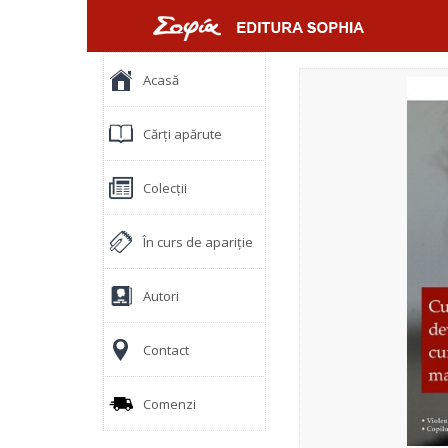
Acasă
Cărți apărute
Colecții
În curs de apariție
Autori
Contact
Comenzi