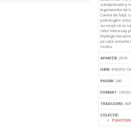
subapreciată şi ne
legislatorilor de l
Cartea de faţă, 
psihologilor ortod
au reuşit să se s
celor interesaţi 
înţelege mecanism
pe care aceasta le
nostru.
APARIȚIE:
2019
ISBN:
978‑973‑13
PAGINI:
240
FORMAT:
13X20
TRADUCERE:
ADR
COLECȚIE:
PSIHOTER