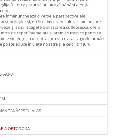
glijată – nu a putut să nu atragă până şi atenţia
a noi.
care înmănunchează diversele perspective ale
ocşi, preoţilor şi, nu în ultimul rând, ale victimelor care
alveze şi să-şi recapete bunăstarea sufletească, oferă
puncte de reper întemeiate și premise trainice pentru a
ele violenţei, a o contracara şi a evita tragicele urmări
 poate aduce în viaţa noastră şi a celor din jurul
6‑692-0
 CM
IAN TĂNĂSESCU‑VLAS
APIA ORTODOXA