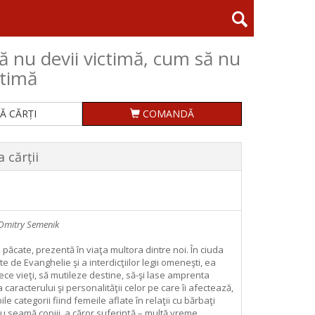
 nu devii victimă, cum să nu
ctimă
Ă CĂRȚI
COMANDĂ
 cărții
e Dmitry Semenik
 păcate, prezentă în viaţa multora dintre noi. În ciuda
te de Evanghelie şi a interdicţiilor legii omeneşti, ea
ece vieţi, să mutileze destine, să-şi lase amprenta
 caracterului şi personalităţii celor pe care îi afectează,
le categorii fiind femeile aflate în relaţii cu bărbaţi
u seamă co­piii, a căror suferinţă – multă vreme