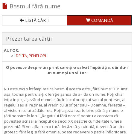
Basmul fără nume
LISTĂ CĂRȚI
COMANDĂ
Prezentarea cărții
AUTOR:
DELTA, PENELOPI
O poveste despre un prinț care și-a salvat împărăția, dându-i
un nume și un viitor.
Nu este nici o întâmplare că basmul acesta este „fără nume”! E numit
așa, tocmai pentru a-ți oferi ție șansa de a-i da un nume. Poți chiar
intra în joc, așezând numele tău în locul prințului sau al prințesei, al
regelui sau al reginei, al vrednicului ofițer sau – Doamne, ferește! –
al vistiernicului trădător etc. Poți așeza foarte bine până și numele
țării noastre în locul „Regatului fără noroc” pentru a constata că
povestea scrisă la început de secol XX descrie cu fidelitate lumea
prezentă. Și vei afla cum o țară decăzută și ruinată, devenită un circ
grotesc, fără legi și fără omenie, poate re­deveni o patrie înfloritoare.