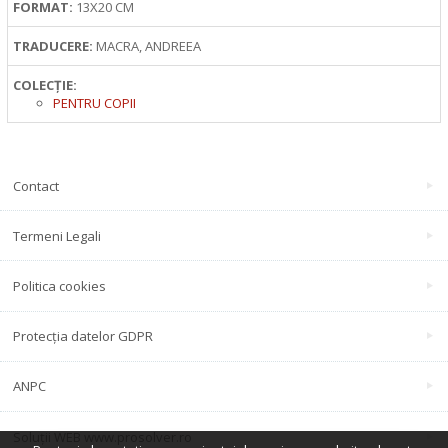
FORMAT:
13X20 CM
TRADUCERE:
MACRA, ANDREEA
COLECȚIE:
PENTRU COPII
Contact
Termeni Legali
Politica cookies
Protecția datelor GDPR
ANPC
Soluții WEB www.prosolver.ro