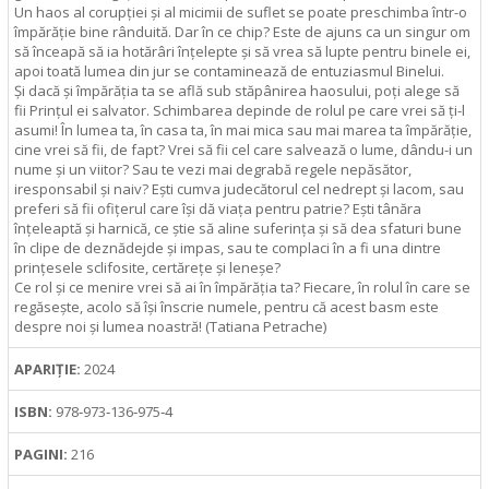
Un haos al corupției și al micimii de suflet se poate preschimba într-o
împărăție bine rânduită. Dar în ce chip? Este de ajuns ca un singur om
să înceapă să ia hotărâri înțelepte și să vrea să lupte pentru binele ei,
apoi toată lumea din jur se contaminează de entuziasmul Binelui.
Și dacă și împărăția ta se află sub stăpânirea haosului, poți alege să
fii Prințul ei salvator. Schimbarea depinde de rolul pe care vrei să ți-l
asumi! În lumea ta, în casa ta, în mai mica sau mai marea ta împărăție,
cine vrei să fii, de fapt? Vrei să fii cel care salvează o lume, dându-i un
nume și un viitor? Sau te vezi mai degrabă regele nepăsător,
iresponsabil și naiv? Ești cumva judecătorul cel nedrept și lacom, sau
preferi să fii ofițerul care își dă viața pentru patrie? Ești tânăra
înțeleaptă și harnică, ce știe să aline suferința și să dea sfaturi bune
în clipe de deznădejde și impas, sau te complaci în a fi una dintre
prințesele sclifosite, certărețe și leneșe?
Ce rol și ce menire vrei să ai în împărăția ta? Fiecare, în rolul în care se
regăsește, acolo să își înscrie numele, pentru că acest basm este
despre noi și lumea noastră! (Tatiana Petrache)
APARIȚIE:
2024
ISBN:
978‑973‑136‑975‑4
PAGINI:
216