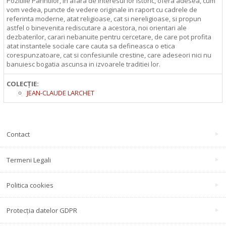
Pozitiile Parintilor, in afara de interesul lor istoric, ofera adesea, cum
vom vedea, puncte de vedere originale in raport cu cadrele de
referinta moderne, atat religioase, cat si nereligioase, si propun
astfel o binevenita rediscutare a acestora, noi orientari ale
dezbaterilor, carari nebanuite pentru cercetare, de care pot profita
atat instantele sociale care cauta sa defineasca o etica
corespunzatoare, cat si confesiunile crestine, care adeseori nici nu
banuiesc bogatia ascunsa in izvoarele traditiei lor.
COLECȚIE:
JEAN-CLAUDE LARCHET
Contact
Termeni Legali
Politica cookies
Protecția datelor GDPR