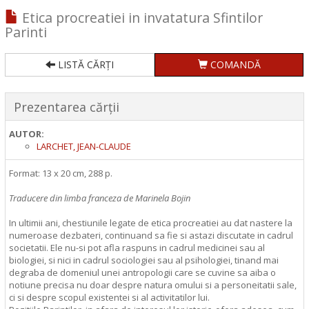
Etica procreatiei in invatatura Sfintilor
Parinti
LISTĂ CĂRȚI
COMANDĂ
Prezentarea cărții
AUTOR:
LARCHET, JEAN-CLAUDE
Format: 13 x 20 cm, 288 p.
Traducere din limba franceza de Marinela Bojin
In ultimii ani, chestiunile legate de etica procreatiei au dat nastere la
numeroase dezbateri, continuand sa fie si astazi discutate in cadrul
societatii. Ele nu-si pot afla raspuns in cadrul medicinei sau al
biologiei, si nici in cadrul sociologiei sau al psihologiei, tinand mai
degraba de domeniul unei antropologii care se cuvine sa aiba o
notiune precisa nu doar despre natura omului si a personeitatii sale,
ci si despre scopul existentei si al activitatilor lui.